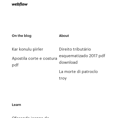
On the blog
About
Kar konulu şiirler
Direito tributário
esquematizado 2017 pdf
Apostila corte e costura
download
pdf
La morte di patroclo
troy
Learn
Oferenda joanna de