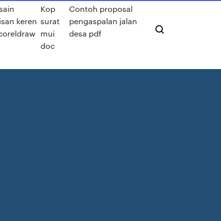
sain
Kop
Contoh proposal
isan keren
surat
pengaspalan jalan
 coreldraw
mui
desa pdf
doc