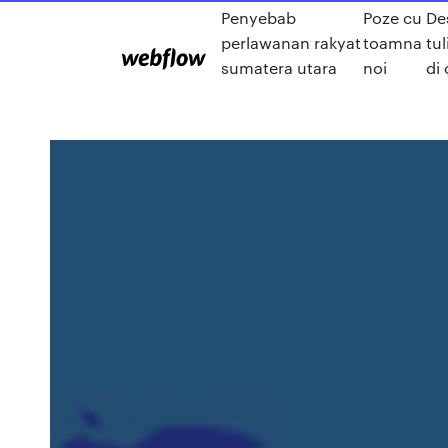
Penyebab
Poze cu
De
perlawanan rakyat
toamna
tul
sumatera utara
noi
di