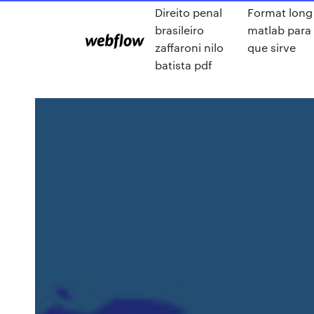
Direito penal
Format long
brasileiro
matlab para
zaffaroni nilo
que sirve
batista pdf