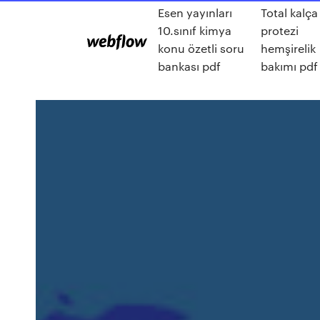
Esen yayınları
Total kalça
10.sınıf kimya
protezi
konu özetli soru
hemşirelik
bankası pdf
bakımı pdf