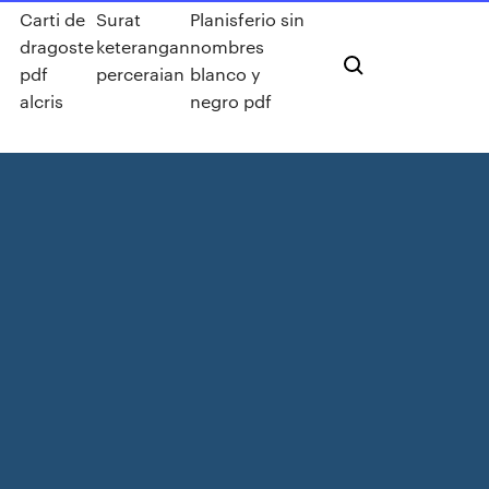
Carti de
Surat
Planisferio sin
dragoste
keterangan
nombres
pdf
perceraian
blanco y
alcris
negro pdf