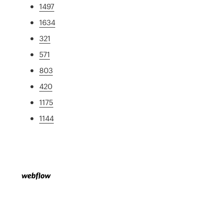
1497
1634
321
571
803
420
1175
1144