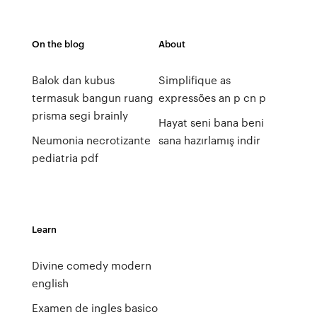
On the blog
About
Balok dan kubus
Simplifique as
termasuk bangun ruang
expressões an p cn p
prisma segi brainly
Hayat seni bana beni
Neumonia necrotizante
sana hazırlamış indir
pediatria pdf
Learn
Divine comedy modern
english
Examen de ingles basico