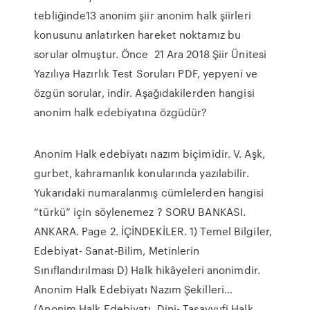
tebliğinde13 anonim şiir anonim halk şiirleri
konusunu anlatırken hareket noktamız bu
sorular olmuştur. Önce 21 Ara 2018 Şiir Ünitesi
Yazılıya Hazırlık Test Soruları PDF, yepyeni ve
özgün sorular, indir. Aşağıdakilerden hangisi
anonim halk edebiyatına özgüdür?
Anonim Halk edebiyatı nazım biçimidir. V. Aşk,
gurbet, kahramanlık konularında yazılabilir.
Yukarıdaki numaralanmış cümlelerden hangisi
“türkü” için söylenemez ? SORU BANKASI.
ANKARA. Page 2. İÇİNDEKİLER. 1) Temel Bilgiler,
Edebiyat- Sanat-Bilim, Metinlerin
Sınıflandırılması D) Halk hikâyeleri anonimdir.
Anonim Halk Edebiyatı Nazım Şekilleri…
(Anonim Halk Edebiyatı, Dini- Tasavvufi Halk.