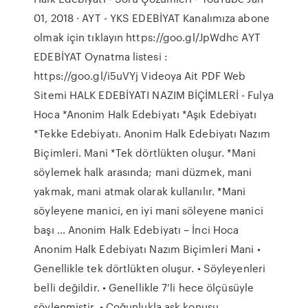
01, 2018 · AYT - YKS EDEBİYAT Kanalımıza abone
olmak için tıklayın https://goo.gl/JpWdhc AYT
EDEBİYAT Oynatma listesi :
https://goo.gl/i5uVYj Videoya Ait PDF Web
Sitemi HALK EDEBİYATI NAZIM BİÇİMLERİ - Fulya
Hoca *Anonim Halk Edebiyatı *Aşık Edebiyatı
*Tekke Edebiyatı. Anonim Halk Edebiyatı Nazım
Biçimleri. Mani *Tek dörtlükten oluşur. *Mani
söylemek halk arasında; mani düzmek, mani
yakmak, mani atmak olarak kullanılır. *Mani
söyleyene manici, en iyi mani söleyene manici
başı … Anonim Halk Edebiyatı – İnci Hoca
Anonim Halk Edebiyatı Nazım Biçimleri Mani •
Genellikle tek dörtlükten oluşur. • Söyleyenleri
belli değildir. • Genellikle 7’li hece ölçüsüyle
söylenmiştir. • Çoğunlukla aşk konusu