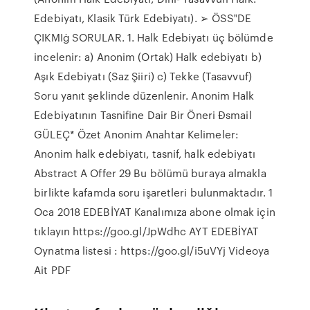
Edebiyatı, Klasik Türk Edebiyatı). ➢ ÖSS‟DE
ÇIKMIġ SORULAR. 1. Halk Edebiyatı üç bölümde
incelenir: a) Anonim (Ortak) Halk edebiyatı b)
Aşık Edebiyatı (Saz Şiiri) c) Tekke (Tasavvuf)
Soru yanıt şeklinde düzenlenir. Anonim Halk
Edebiyatının Tasnifine Dair Bir Öneri Đsmail
GÜLEÇ* Özet Anonim Anahtar Kelimeler:
Anonim halk edebiyatı, tasnif, halk edebiyatı
Abstract A Offer 29 Bu bölümü buraya almakla
birlikte kafamda soru işaretleri bulunmaktadır. 1
Oca 2018 EDEBİYAT Kanalımıza abone olmak için
tıklayın https://goo.gl/JpWdhc AYT EDEBİYAT
Oynatma listesi : https://goo.gl/i5uVYj Videoya
Ait PDF