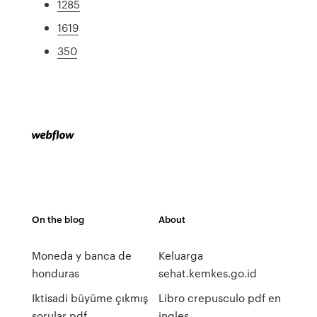
1285
1619
350
On the blog
About
Moneda y banca de
Keluarga
honduras
sehat.kemkes.go.id
Iktisadi büyüme çıkmış
Libro crepusculo pdf en
sorular pdf
ingles