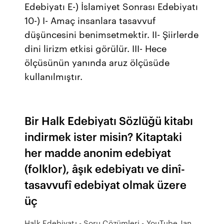
Edebiyatı E-) İslamiyet Sonrası Edebiyatı
10-) I- Amaç insanlara tasavvuf
düşüncesini benimsetmektir. II- Şiirlerde
dini lirizm etkisi görülür. III- Hece
ölçüsünün yanında aruz ölçüsüde
kullanılmıştır.
Bir Halk Edebiyatı Sözlüğü kitabı
indirmek ister misin? Kitaptaki
her madde anonim edebiyat
(folklor), âşık edebiyatı ve dinî-
tasavvufî edebiyat olmak üzere
üç
Halk Edebiyatı - Soru Çözümleri - YouTube Jan